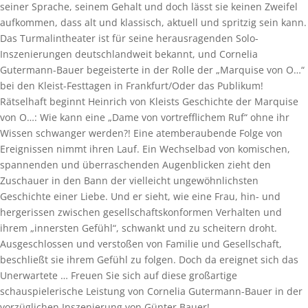
seiner Sprache, seinem Gehalt und doch lässt sie keinen Zweifel
aufkommen, dass alt und klassisch, aktuell und spritzig sein kann.
Das Turmalintheater ist für seine herausragenden Solo-
Inszenierungen deutschlandweit bekannt, und Cornelia
Gutermann-Bauer begeisterte in der Rolle der „Marquise von O…“
bei den Kleist-Festtagen in Frankfurt/Oder das Publikum!
Rätselhaft beginnt Heinrich von Kleists Geschichte der Marquise
von O…: Wie kann eine „Dame von vortrefflichem Ruf“ ohne ihr
Wissen schwanger werden?! Eine atemberaubende Folge von
Ereignissen nimmt ihren Lauf. Ein Wechselbad von komischen,
spannenden und überraschenden Augenblicken zieht den
Zuschauer in den Bann der vielleicht ungewöhnlichsten
Geschichte einer Liebe. Und er sieht, wie eine Frau, hin- und
hergerissen zwischen gesellschaftskonformen Verhalten und
ihrem „innersten Gefühl“, schwankt und zu scheitern droht.
Ausgeschlossen und verstoßen von Familie und Gesellschaft,
beschließt sie ihrem Gefühl zu folgen. Doch da ereignet sich das
Unerwartete … Freuen Sie sich auf diese großartige
schauspielerische Leistung von Cornelia Gutermann-Bauer in der
vorzüglichen Inszenierung von Günter Bauer!