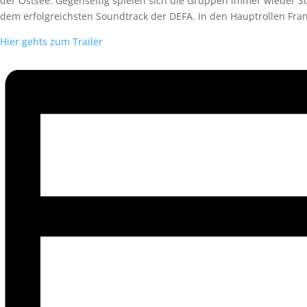
der Ostsee. Gegenseitig spielen sich die Gruppen immer wieder Str
dem erfolgreichsten Soundtrack der DEFA. In den Hauptrollen Fra
Hier gehts zum Trailer