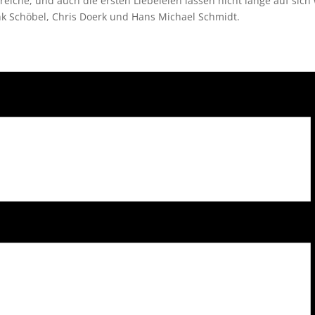
eiche, und auch die ersten Liebeleien lassen nicht lange auf sich 
nk Schöbel, Chris Doerk und Hans Michael Schmidt.