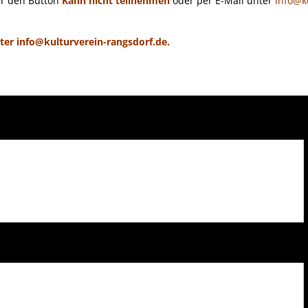
er den Button
Kann nicht teilnehmen
oder per E-Mail unter
i
nfo@ku
er info@kulturverein-rangsdorf.de.