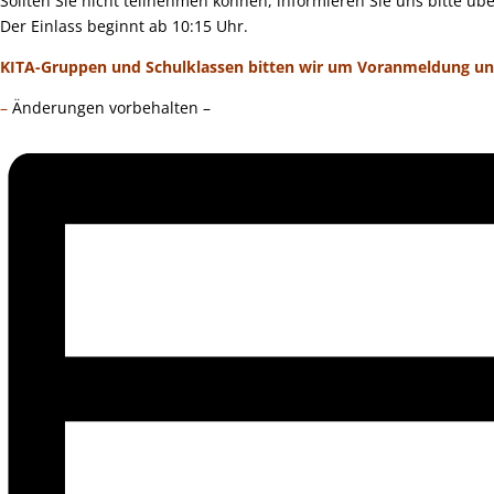
Sollten Sie nicht teilnehmen können, informieren Sie uns bitte üb
Der Einlass beginnt ab 10:15 Uhr.
KITA-Gruppen und Schulklassen bitten wir um Voranmeldung unt
–
Änderungen vorbehalten –